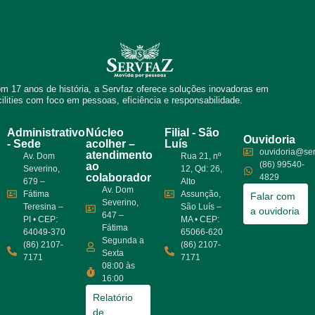
m 17 anos de história, a Servfaz oferece soluções inovadoras em
cilities com foco em pessoas, eficiência e responsabilidade.
Administrativo
Núcleo
Filial - São
Ouvidoria
- Sede
acolher –
Luís
ouvidoria@ser
atendimento
Av. Dom
Rua 21, nº
(86) 99540-
ao
Severino,
12, Qd: 26,
colaborador
4829
679 –
Alto
Av. Dom
Fátima
Assunção,
Falar com
Severino,
Teresina –
São Luís –
a ouvidoria
647 –
PI • CEP:
MA • CEP:
Fátima
64049-370
65066-620
Segunda a
(86) 2107-
(86) 2107-
Sexta
7171
7171
08:00 às
16:00
Relatório
de