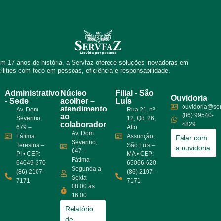
m 17 anos de história, a Servfaz oferece soluções inovadoras em
cilities com foco em pessoas, eficiência e responsabilidade.
Administrativo
Núcleo
Filial - São
Ouvidoria
- Sede
acolher –
Luís
ouvidoria@ser
atendimento
Av. Dom
Rua 21, nº
(86) 99540-
ao
Severino,
12, Qd: 26,
colaborador
4829
679 –
Alto
Av. Dom
Fátima
Assunção,
Falar com
Severino,
Teresina –
São Luís –
a ouvidoria
647 –
PI • CEP:
MA • CEP:
Fátima
64049-370
65066-620
Segunda a
(86) 2107-
(86) 2107-
Sexta
7171
7171
08:00 às
16:00
Relatório
de