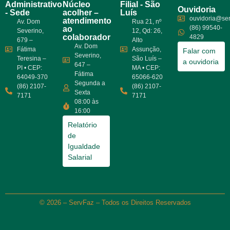
Administrativo
Núcleo
Filial - São
Ouvidoria
- Sede
acolher –
Luís
ouvidoria@ser
atendimento
Av. Dom
Rua 21, nº
(86) 99540-
ao
Severino,
12, Qd: 26,
colaborador
4829
679 –
Alto
Av. Dom
Fátima
Assunção,
Falar com
Severino,
Teresina –
São Luís –
a ouvidoria
647 –
PI • CEP:
MA • CEP:
Fátima
64049-370
65066-620
Segunda a
(86) 2107-
(86) 2107-
Sexta
7171
7171
08:00 às
16:00
Relatório
de
Igualdade
Salarial
© 2026 – ServFaz – Todos os Direitos Reservados