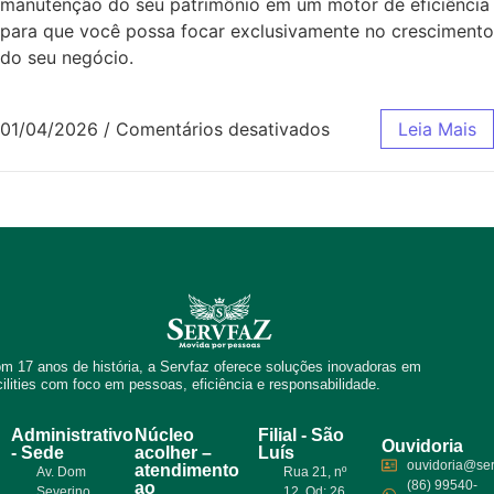
manutenção do seu patrimônio em um motor de eficiência
para que você possa focar exclusivamente no crescimento
do seu negócio.
01/04/2026
/
Comentários desativados
Leia Mais
m 17 anos de história, a Servfaz oferece soluções inovadoras em
cilities com foco em pessoas, eficiência e responsabilidade.
Administrativo
Núcleo
Filial - São
Ouvidoria
- Sede
acolher –
Luís
ouvidoria@ser
atendimento
Av. Dom
Rua 21, nº
(86) 99540-
ao
Severino,
12, Qd: 26,