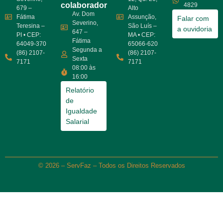
colaborador
4829
679 –
Alto
Av. Dom
Fátima
Assunção,
Falar com
Severino,
Teresina –
São Luís –
a ouvidoria
647 –
PI • CEP:
MA • CEP:
Fátima
64049-370
65066-620
Segunda a
(86) 2107-
(86) 2107-
Sexta
7171
7171
08:00 às
16:00
Relatório
de
Igualdade
Salarial
© 2026 – ServFaz – Todos os Direitos Reservados