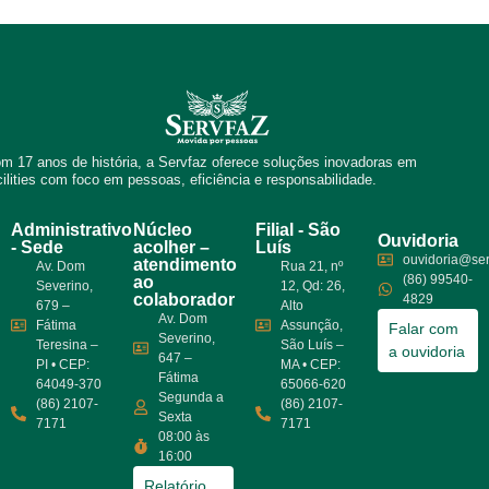
m 17 anos de história, a Servfaz oferece soluções inovadoras em
cilities com foco em pessoas, eficiência e responsabilidade.
Administrativo
Núcleo
Filial - São
Ouvidoria
- Sede
acolher –
Luís
ouvidoria@ser
atendimento
Av. Dom
Rua 21, nº
(86) 99540-
ao
Severino,
12, Qd: 26,
colaborador
4829
679 –
Alto
Av. Dom
Fátima
Assunção,
Falar com
Severino,
Teresina –
São Luís –
a ouvidoria
647 –
PI • CEP:
MA • CEP:
Fátima
64049-370
65066-620
Segunda a
(86) 2107-
(86) 2107-
Sexta
7171
7171
08:00 às
16:00
Relatório