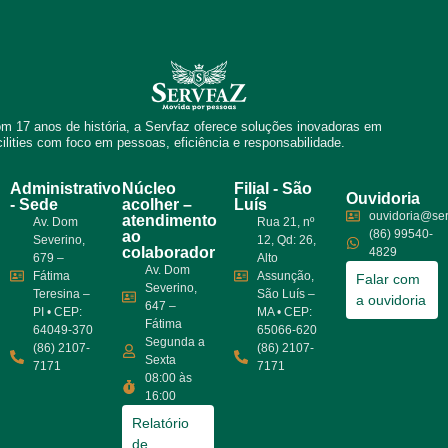
m 17 anos de história, a Servfaz oferece soluções inovadoras em
cilities com foco em pessoas, eficiência e responsabilidade.
Administrativo
Núcleo
Filial - São
Ouvidoria
- Sede
acolher –
Luís
ouvidoria@ser
atendimento
Av. Dom
Rua 21, nº
(86) 99540-
ao
Severino,
12, Qd: 26,
colaborador
4829
679 –
Alto
Av. Dom
Fátima
Assunção,
Falar com
Severino,
Teresina –
São Luís –
a ouvidoria
647 –
PI • CEP:
MA • CEP:
Fátima
64049-370
65066-620
Segunda a
(86) 2107-
(86) 2107-
Sexta
7171
7171
08:00 às
16:00
Relatório
de